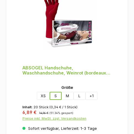
ABSOGEL Handschuhe,
Waschhandschuhe, Weinrot (bordeaux),
puderfrei, 20 Stück, Größe S
auswählen
Größe
XS
S
M
L
+
1
Inhalt:
20 Stück
(0,34 € / 1 Stück)
Verkaufspreis:
Regulärer Preis:
6,89 €
14,16 €
(51.34% gespart)
Preise inkl. MwSt. zzgl. Versandkosten
Sofort verfügbar, Lieferzeit: 1-3 Tage