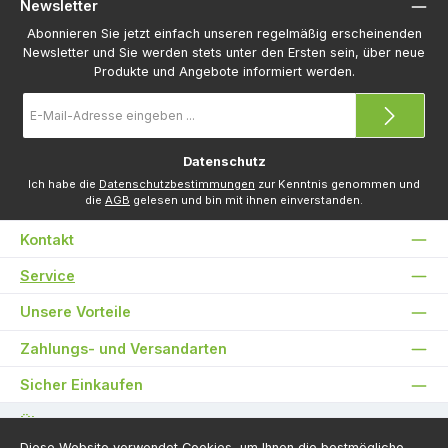
Newsletter
Abonnieren Sie jetzt einfach unseren regelmäßig erscheinenden
Newsletter und Sie werden stets unter den Ersten sein, über neue
Produkte und Angebote informiert werden.
E-
Mail-
Adresse
*
Datenschutz
Ich habe die
Datenschutzbestimmungen
zur Kenntnis genommen und
die
AGB
gelesen und bin mit ihnen einverstanden.
Kontakt
Service
Unsere Vorteile
Zahlungs- und Versandarten
Sicher Einkaufen
Über uns
Diese Website verwendet Cookies, um Ihnen die bestmögliche