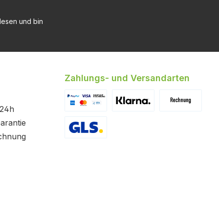
esen und bin
Zahlungs- und Versandarten
 24h
Benutzerdefiniertes Bild 1
Benutzerdefiniertes Bild 2
Benutzerdefinier
arantie
chnung
GLS