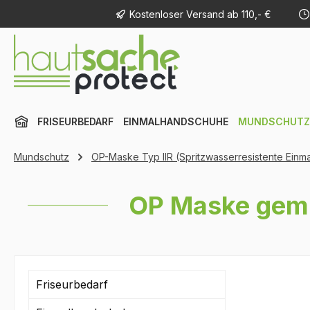
Kostenloser Versand ab 110,- €
m Hauptinhalt springen
Zur Suche springen
Zur Hauptnavigation springen
FRISEURBEDARF
EINMALHANDSCHUHE
MUNDSCHUTZ
Mundschutz
OP-Maske Typ IIR (Spritzwasserresistente Einm
OP Maske gemu
Friseurbedarf