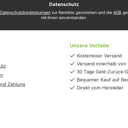
Datenschutz
*
Datenschutzbestimmungen
zur Kenntnis genommen und die
AGB
gel
mit ihnen einverstanden.
Unsere Vorteile
Kostenloser Versand
Versand innerhalb von
utz
30 Tage Geld-Zurück-G
um
Bequemer Kauf auf Re
und Zahlung
Direkt vom Hersteller