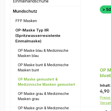
Einmalhandschuhe
> 50
Mundschutz
FFP Masken
OP-Maske Typ IIR
(Spritzwasserresistente
Einmalmaske)
OP Maske blau & Medizinische
Masken blau
OP Maske bunt & Medizinische
OP M
Masken bunt
blueb
OP Maske gemustert &
Med-
Medizinische Masken gemustert
Inhalt
Regul
4,90
OP Maske grau & Medizinische
Preise 
Masken grau
Versa
OP Maske grün & Medizinische