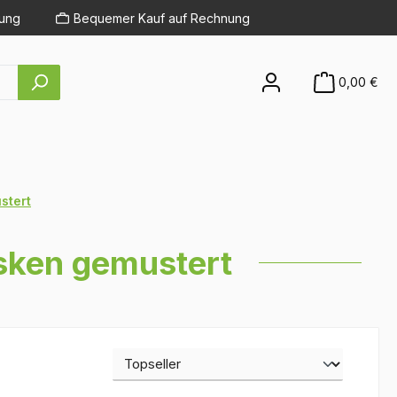
lung
Bequemer Kauf auf Rechnung
0,00 €
stert
sken gemustert