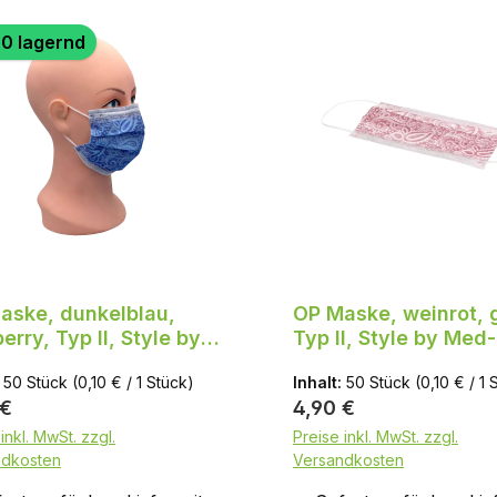
0 lagernd
aske, dunkelblau,
OP Maske, weinrot, 
erry, Typ II, Style by
Typ II, Style by Med-
Comfort
Comfort
:
50 Stück
(0,10 € / 1 Stück)
Inhalt:
50 Stück
(0,10 € / 1 
ärer Preis:
Regulärer Preis:
 €
4,90 €
inkl. MwSt. zzgl.
Preise inkl. MwSt. zzgl.
ndkosten
Versandkosten