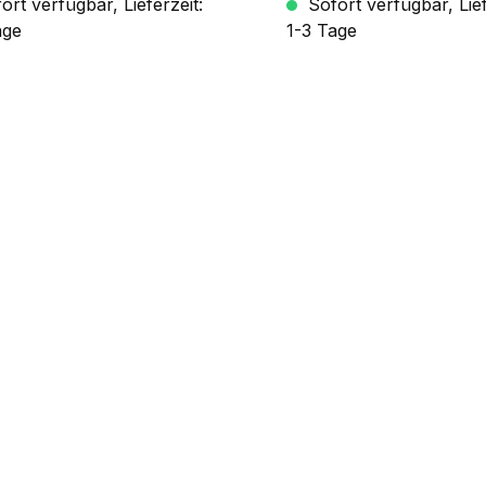
rt verfügbar, Lieferzeit:
Sofort verfügbar, Lief
age
1-3 Tage
In den Warenkorb
In den Warenkor