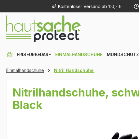
Kostenloser Versand ab 110,- €
m Hauptinhalt springen
Zur Suche springen
Zur Hauptnavigation springen
FRISEURBEDARF
EINMALHANDSCHUHE
MUNDSCHUTZ
Einmalhandschuhe
Nitril Handschuhe
Nitrilhandschuhe, schw
Black
Bildergalerie überspringen