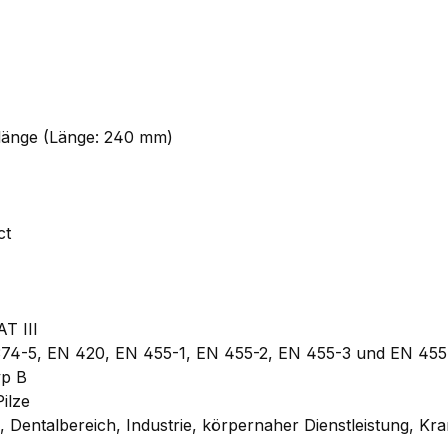
rlänge (Länge: 240 mm)
ct
T III
374-5, EN 420, EN 455-1, EN 455-2, EN 455-3 und EN 45
yp B
ilze
, Dentalbereich, Industrie, körpernaher Dienstleistung, Kr