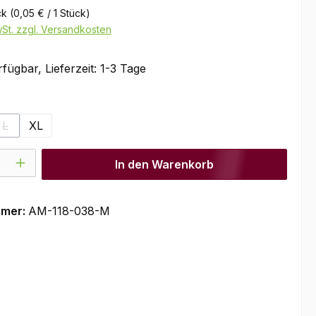
ck
(0,05 € / 1 Stück)
wSt. zzgl. Versandkosten
fügbar, Lieferzeit: 1-3 Tage
ählen
L
XL
(Diese Option ist zurzeit nicht verfügbar.)
l: Gib den gewünschten Wert ein oder benutze die Schaltflächen um
In den Warenkorb
mmer:
AM-118-038-M