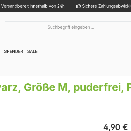
Versandbereit innerhalb von 24h
Sichere Zahlungsabwick
SPENDER
SALE
arz, Größe M, puderfrei,
Regulärer Pr
4,90 €