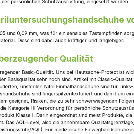
eil der persönlichen Schutzausrüstung, eingesetzt werden.
itriluntersuchungshandschuhe v
0,05 und 0,09 mm, was für ein sensibles Tastempfinden sorg
erial. Diese sind dabei auch kräftiger und langlebiger.
berzeugender Qualität
agender Basic-Qualität. Uns bei Hautsache-Protect ist wicht
r Basisqualität sehr hoch sind. Artikel mit Classic-Qualit
epuderten, unsterilen Nitril Einmalhandschuhe sind für Lin
shandschuhe sind fingerspitzentexturiert und damit um einige
em geeignet, Risiken, die zu sehr schwerwiegenden Folgen
die Kategorie III Verordnung für persönliche Schutzausrüst
odukt Klasse I. Darin eingeordnet sind meist Produkte, d
. Das AQL-Level, also die annehmbare Qualitätsgrenzlage, 
istungsstufe/AQL). Für medizinische Einweghandschuhe ist e