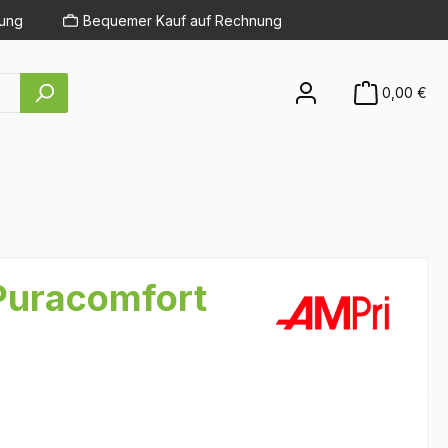
lung
Bequemer Kauf auf Rechnung
0,00 €
 Puracomfort
eis: