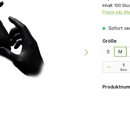
Inhalt:
100 Stü
Preise inkl. M
Sofort ver
ausw
Größe
S
M
Produkt Anzah
Box
Produktnu