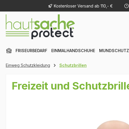
Kostenloser Versand ab 110,- €
m Hauptinhalt springen
Zur Suche springen
Zur Hauptnavigation springen
FRISEURBEDARF
EINMALHANDSCHUHE
MUNDSCHUTZ
Einweg Schutzkleidung
Schutzbrillen
Freizeit und Schutzbrill
Bildergalerie überspringen