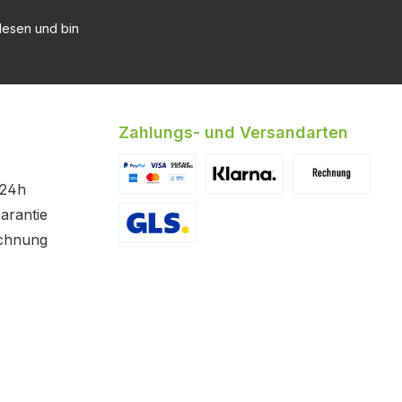
esen und bin
Zahlungs- und Versandarten
 24h
Benutzerdefiniertes Bild 1
Benutzerdefiniertes Bild 2
Benutzerdefinier
arantie
chnung
GLS