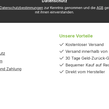
Datenschutz
*
Datenschutzbestimmungen
zur Kenntnis genommen und die
AGB
gel
mit ihnen einverstanden.
Unsere Vorteile
Kostenloser Versand
Versand innerhalb von
utz
30 Tage Geld-Zurück-G
um
Bequemer Kauf auf Re
und Zahlung
Direkt vom Hersteller