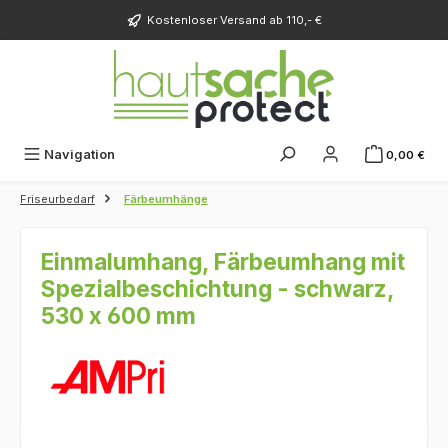
Zum Hauptinhalt springen
Kostenloser Versand ab 110,- €
Navigation
0,00 €
Friseurbedarf
Färbeumhänge
Einmalumhang, Färbeumhang mit
Spezialbeschichtung - schwarz,
530 x 600 mm