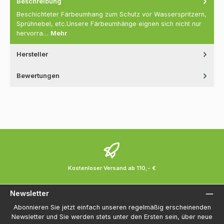
Beschreibung
Beschichteter Färbeumhang zum Schutz vor Wasserspritzern,
Sprühnebel, etc.Unsere Färbeumhänge eignen sich nicht nur
hervorra…
Mehr
Hersteller
Bewertungen
Kostenloser Versand ab 110,- €
Newsletter
Abonnieren Sie jetzt einfach unseren regelmäßig erscheinenden
Newsletter und Sie werden stets unter den Ersten sein, über neue