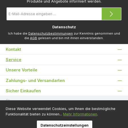
Produkte und Angebote informiert werden.
E-
Mail-
Adresse
*
Datenschutz
Ich habe die
Datenschutzbestimmungen
zur Kenntnis genommen und
die
AGB
gelesen und bin mit ihnen einverstanden.
Kontakt
Service
Unsere Vorteile
Zahlungs- und Versandarten
Sicher Einkaufen
Über uns
Diese Website verwendet Cookies, um Ihnen die bestmögliche
Unsere Communities
Funktionalität bieten zu können...
Mehr Informationen
.
Datenschutzeinstellungen